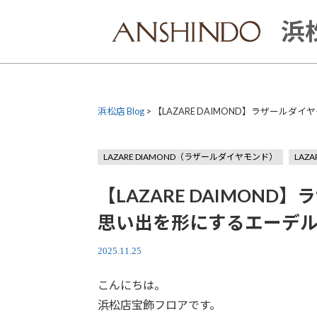
Skip
to
浜松
content
浜松店 Blog
>
【LAZARE DAIMOND】ラザールダ
LAZARE DIAMOND（ラザールダイヤモンド）
LAZ
【LAZARE DAIMON
思い出を形にするエーデルワイ
2025.11.25
こんにちは。
浜松店宝飾フロアです。