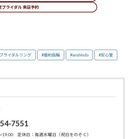
堂ブライダル 来店予約
#ブライダルリング
#婚約指輪
#anshindo
#安心堂
店
454-7551
19:00
定休日：毎週水曜日（祝日をのぞく）