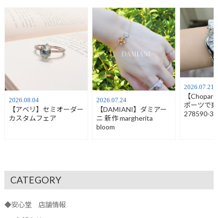
2026.07.21
【Chopa
2026.08.04
2026.07.24
ポーツで
【アベリ】セミオーダー
【DAMIANI】ダミアー
278590-30
カスタムフェア
ニ 新作 margherita
bloom
CATEGORY
◆安心堂 店舗情報