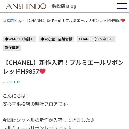
Skip
浜松店 Blog
to
content
浜松店 Blog
>
【CHANEL】新作入荷！プルミエールリボンレッドH9857
◆WATCH（時計）
◆安心堂 店舗情報
CHANEL（シャネル）
新作情報
【CHANEL】新作入荷！プルミエールリボン
レッドH9857
2026.01.16
こんにちは！
安心堂浜松店の時計フロアです。
今回はシャネルの新作が入荷してきました♪
プルミエールリボンレッドです♪