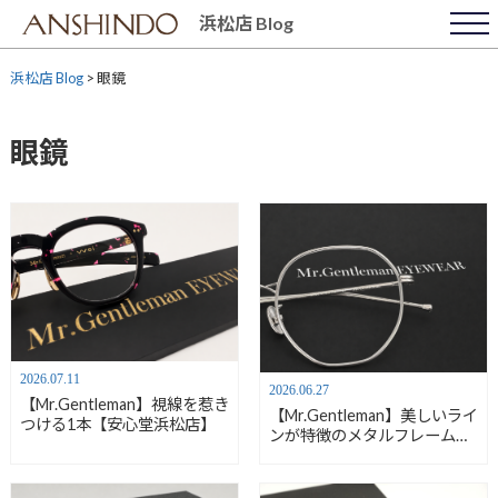
Skip
浜松店 Blog
to
content
浜松店 Blog
>
眼鏡
眼鏡
2026.07.11
2026.06.27
【Mr.Gentleman】視線を惹き
【Mr.Gentleman】美しいライ
つける1本【安心堂浜松店】
ンが特徴のメタルフレーム
【安心堂浜松店】