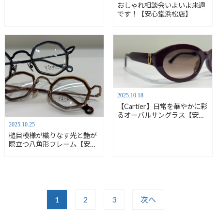
おしゃれ相談会いよいよ来週
です！【安心堂浜松店】
2025.10.18
【Cartier】日常を華やかに彩
るオーバルサングラス【安心
堂浜松店】
2025.10.25
槌目模様が織りなす光と艶が
際立つ八角形フレーム【安心
堂浜松店】
1
2
3
次へ